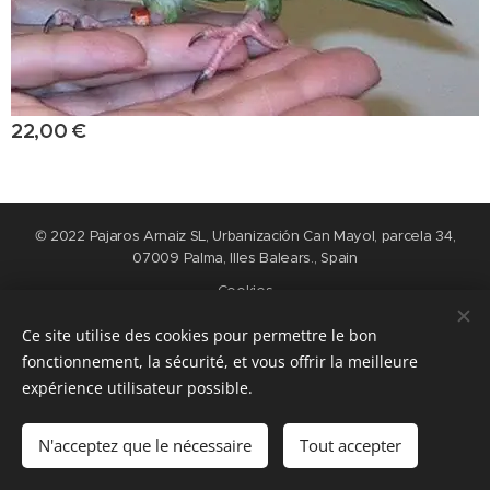
22,00
€
© 2022 Pajaros Arnaiz SL, Urbanización Can Mayol, parcela 34,
07009 Palma, Illes Balears., Spain
Cookies
Ce site utilise des cookies pour permettre le bon
Langues
fonctionnement, la sécurité, et vous offrir la meilleure
Nederlands
English
Español
Français
expérience utilisateur possible.
Ajouter au panier
N'acceptez que le nécessaire
Tout accepter