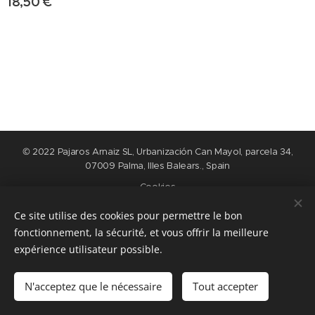
18,50
€
© 2022 Pajaros Arnaiz SL, Urbanización Can Mayol, parcela 34,
07009 Palma, Illes Balears., Spain
Cookies
Ce site utilise des cookies pour permettre le bon
Langues
fonctionnement, la sécurité, et vous offrir la meilleure
Nederlands
English
Español
Français
expérience utilisateur possible.
Ajouter au panier
N'acceptez que le nécessaire
Tout accepter