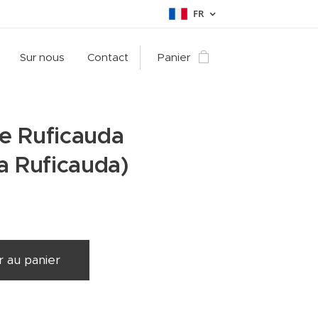
FR
Sur nous
Contact
Panier
e Ruficauda
a Ruficauda)
r au panier