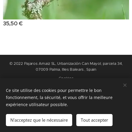
35,50
€
© 2022 Pajaros Arnaiz SL, Urbanización Can Mayol, parcela 34,
07009 Palma, Illes Balears., Spain
Cookies
Ce site utilise des cookies pour permettre le bon
Langues
fonctionnement, la sécurité, et vous offrir la meilleure
Nederlands
English
Español
Français
expérience utilisateur possible.
Ajouter au panier
N'acceptez que le nécessaire
Tout accepter