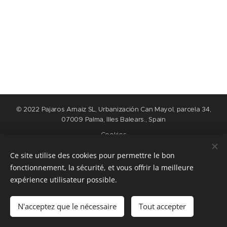
© 2022 Pajaros Arnaiz SL, Urbanización Can Mayol, parcela 34,
07009 Palma, Illes Balears., Spain
Cookies
Ce site utilise des cookies pour permettre le bon
Langues
fonctionnement, la sécurité, et vous offrir la meilleure
Nederlands
English
Español
Français
expérience utilisateur possible.
Ajouter au panier
N'acceptez que le nécessaire
Tout accepter