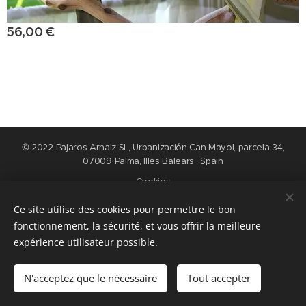
56,00
€
© 2022 Pajaros Arnaiz SL, Urbanización Can Mayol, parcela 34,
07009 Palma, Illes Balears., Spain
Cookies
Ce site utilise des cookies pour permettre le bon
Langues
fonctionnement, la sécurité, et vous offrir la meilleure
Nederlands
English
Español
Français
expérience utilisateur possible.
Ajouter au panier
N'acceptez que le nécessaire
Tout accepter