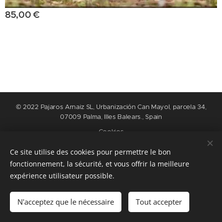
85,00
€
© 2022 Pajaros Arnaiz SL, Urbanización Can Mayol, parcela 34,
07009 Palma, Illes Balears., Spain
Cookies
Ce site utilise des cookies pour permettre le bon
Langues
fonctionnement, la sécurité, et vous offrir la meilleure
Nederlands
English
Español
Français
expérience utilisateur possible.
Ajouter au panier
N'acceptez que le nécessaire
Tout accepter