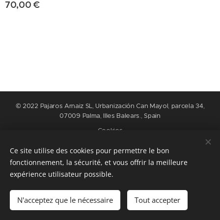
70,00
€
© 2022 Pajaros Arnaiz SL, Urbanización Can Mayol, parcela 34,
07009 Palma, Illes Balears., Spain
Cookies
Ce site utilise des cookies pour permettre le bon
Langues
fonctionnement, la sécurité, et vous offrir la meilleure
Nederlands
English
Español
Français
expérience utilisateur possible.
Ajouter au panier
N'acceptez que le nécessaire
Tout accepter