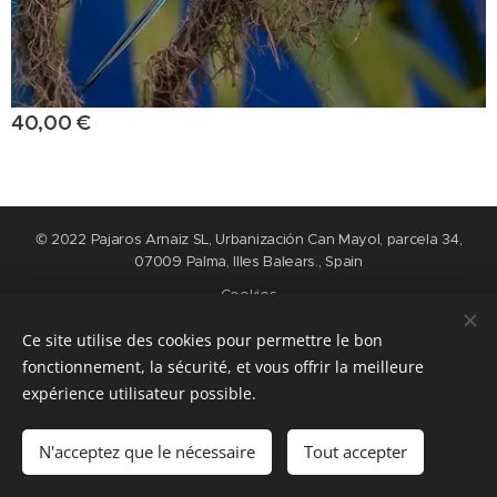
40,00
€
© 2022 Pajaros Arnaiz SL, Urbanización Can Mayol, parcela 34,
07009 Palma, Illes Balears., Spain
Cookies
Ce site utilise des cookies pour permettre le bon
Langues
fonctionnement, la sécurité, et vous offrir la meilleure
Nederlands
English
Español
Français
expérience utilisateur possible.
Ajouter au panier
N'acceptez que le nécessaire
Tout accepter