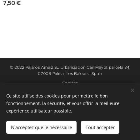
7,50
€
© 2022 Pajaros Arnaiz SL, Urbanización Can Mayol, parcela 34,
07009 Palma, Illes Balears., Spain
Cookies
Ce site utilise des cookies pour permettre le bon
Langues
fonctionnement, la sécurité, et vous offrir la meilleure
Nederlands
English
Español
Français
expérience utilisateur possible.
Ajouter au panier
N'acceptez que le nécessaire
Tout accepter