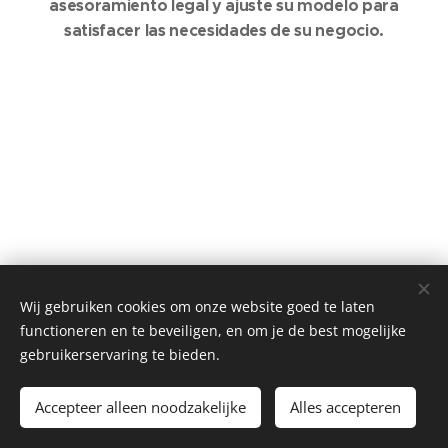
asesoramiento legal y ajuste su modelo para
satisfacer las necesidades de su negocio.
© 2022 Pajaros Arnaiz SL, Urbanización Can Mayol, parcela 34,
Wij gebruiken cookies om onze website goed te laten
07009 Palma, Illes Balears., Spain
functioneren en te beveiligen, en om je de best mogelijke
Cookies
gebruikerservaring te bieden.
Idiomas
Accepteer alleen noodzakelijke
Alles accepteren
Nederlands
English
Español
Français