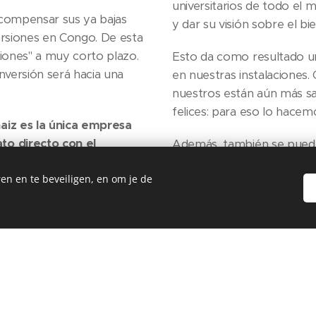
universitarios de todo el 
 compensar sus ya bajas
y dar su visión sobre el bi
ersiones en Congo. De esta
siones" a muy corto plazo.
Esto da como resultado un
nversión será hacia una
en nuestras instalaciones.
nuestros están aún más sa
felices: para eso lo hacem
aiz es la única empresa
to directo con el
Además, también se puede
licar esto. ¿A ti, como
CEO cae el 4 de octubre. Así
en en te beveiligen, en om je de
te de esto? ¡No dude en
el día del bienestar animal
ultado el
Proyecto "PA"
. Sostenibilidad y bienestar animal.
s casos serán monitoreados y seguidos en todo momento