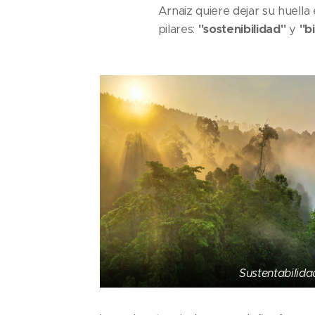
Arnaiz quiere dejar su huell
pilares:
"sostenibilidad"
y
"b
Sustentabilida