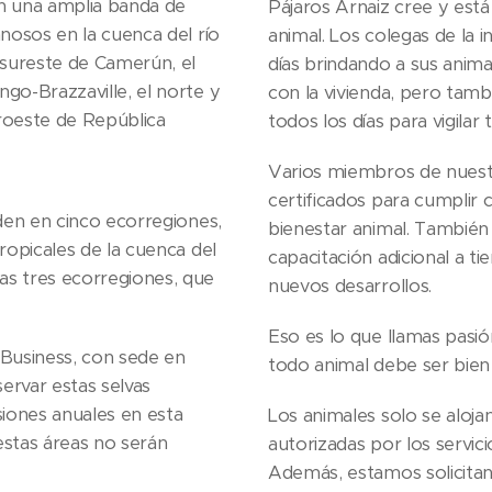
an una amplia banda de
Pájaros Arnaiz cree y es
anosos en la cuenca del río
animal. Los colegas de la 
 sureste de Camerún, el
días brindando a sus anima
go-Brazzaville, el norte y
con la vivienda, pero tambi
roeste de República
todos los días para vigilar 
Varios miembros de nuest
certificados para cumplir 
iden en cinco ecorregiones,
bienestar animal. También 
ropicales de la cuenca del
capacitación adicional a t
as tres ecorregiones, que
nuevos desarrollos.
Eso es lo que llamas pasió
 Business, con sede en
todo animal debe ser bien
ervar estas selvas
siones anuales en esta
Los animales solo se aloja
estas áreas no serán
autorizadas por los servici
Además, estamos solicita