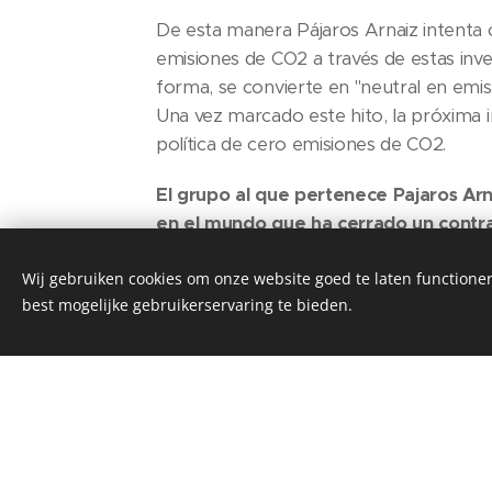
De esta manera Pájaros Arnaiz intenta
emisiones de CO2 a través de estas inv
forma, se convierte en "neutral en emi
Una vez marcado este hito, la próxima i
política de cero emisiones de CO2.
El grupo al que pertenece Pajaros Arn
en el mundo que ha cerrado un contra
gobierno congoleño para apoyar y pub
Wij gebruiken cookies om onze website goed te laten functioner
empresa, también te gustaría ser par
best mogelijke gebruikerservaring te bieden.
ponerse en contacto con nosotros!
Ambos pilares dan como res
Arnaiz garantizan que ambo