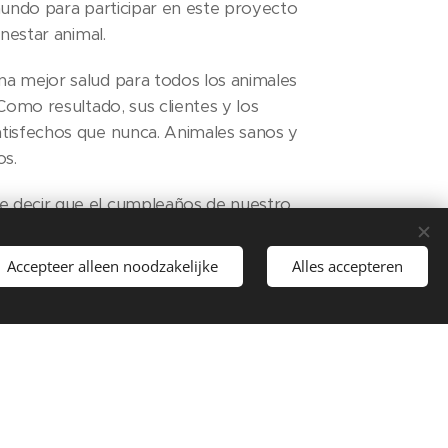
mundo para participar en este proyecto
enestar animal.
a mejor salud para todos los animales
 Como resultado, sus clientes y los
tisfechos que nunca. Animales sanos y
os.
 decir que el cumpleaños de nuestro
 es... sí... día mundial de los animales. O
. ¿Coincidencia o no?
Accepteer alleen noodzakelijke
Alles accepteren
 Los carteles de Pájaros
.