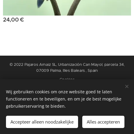
24,00
€
© 2022 Pajaros Arnaiz SL, Urbanización Can Mayol, parcela 34,
07009 Palma, Illes Balears., Spain
Cookies
Wij gebruiken cookies om onze website goed te laten
Idiomas
functioneren en te beveiligen, en om je de best mogelijke
Nederlands
English
Español
Français
gebruikerservaring te bieden.
Añadir a la cesta
Accepteer alleen noodzakelijke
Alles accepteren