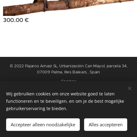
300.00
€
© 2022 Pajaros Arnaiz SL, Urbanización Can Mayol, parcela 34,
07009 Palma, Illes Balears., Spain
Cookies
Wij gebruiken cookies om onze website goed te laten
Languages
functioneren en te beveiligen, en om je de best mogelijke
Nederlands
English
Español
Français
gebruikerservaring te bieden.
Add to cart
Accepteer alleen noodzakelijke
Alles accepteren