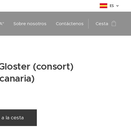
ES
A"
Sobre nosotros
Contáctenos
Cesta
Gloster (consort)
 canaria)
 a la cesta