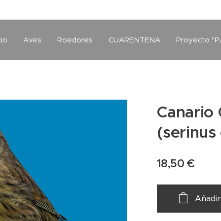
cio
Aves
Roedores
CUARENTENA
Proyecto "P
Canario 
(serinus
18,50
€
Añadir