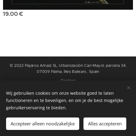
19.00
€
© 2022 Pajaros Arnaiz SL, Urbanización Can Mayol, parcela 34,
07009 Palma, Illes Balears., Spain
Cookies
Wij gebruiken cookies om onze website goed te laten
Languages
functioneren en te beveiligen, en om je de best mogelijke
Nederlands
English
Español
Français
gebruikerservaring te bieden.
Add to cart
Accepteer alleen noodzakelijke
Alles accepteren