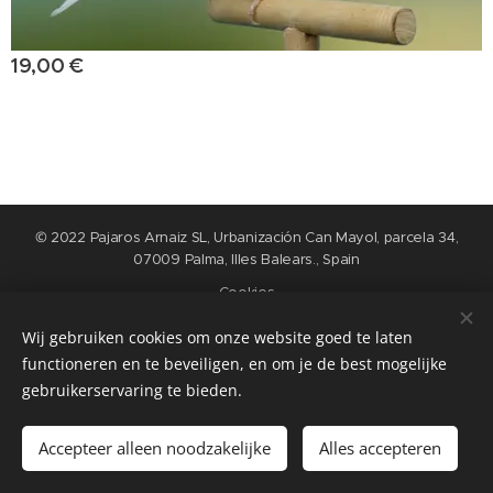
19,00
€
© 2022 Pajaros Arnaiz SL, Urbanización Can Mayol, parcela 34,
07009 Palma, Illes Balears., Spain
Cookies
Wij gebruiken cookies om onze website goed te laten
Idiomas
functioneren en te beveiligen, en om je de best mogelijke
Nederlands
English
Español
Français
gebruikerservaring te bieden.
Añadir a la cesta
Accepteer alleen noodzakelijke
Alles accepteren