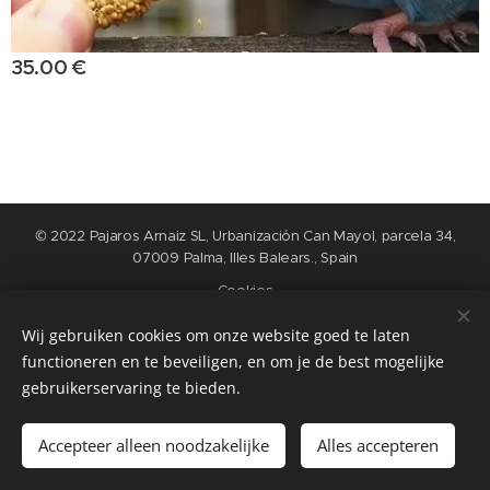
35.00
€
© 2022 Pajaros Arnaiz SL, Urbanización Can Mayol, parcela 34,
07009 Palma, Illes Balears., Spain
Cookies
Wij gebruiken cookies om onze website goed te laten
Languages
functioneren en te beveiligen, en om je de best mogelijke
Nederlands
English
Español
Français
gebruikerservaring te bieden.
Add to cart
Accepteer alleen noodzakelijke
Alles accepteren