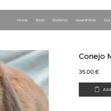
Home
Birds
Rodents
Quarantine
Our
Conejo M
35.00
€
Add