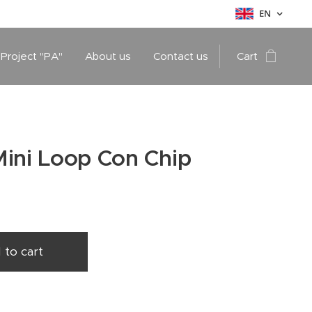
EN
 Project "PA"
About us
Contact us
Cart
ini Loop Con Chip
 to cart