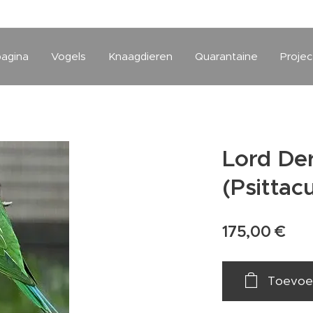
pagina
Vogels
Knaagdieren
Quarantaine
Projec
Lord Der
(Psittac
175,00
€
Toevoe