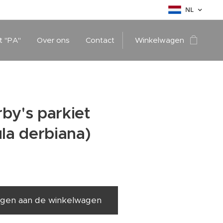
NL
t "PA"
Over ons
Contact
Winkelwagen
by's parkiet
ula derbiana)
gen aan de winkelwagen