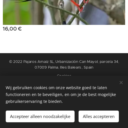
16,00
€
© 2022 Pajaros Arnaiz SL, Urbanización Can Mayol, parcela 34,
07009 Palma, Illes Balears., Spain
Cookies
Wij gebruiken cookies om onze website goed te laten
Talen
functioneren en te beveiligen, en om je de best mogelijke
Nederlands
English
Español
Français
gebruikerservaring te bieden.
Toevoegen aan de winkelwagen
Accepteer alleen noodzakelijke
Alles accepteren