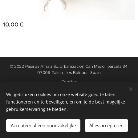
10,00
€
© 2022 Pajaros Arnaiz SL, Urbanización Can Mayol, parcela 34,
07009 Palma, Illes Balears., Spain
Cookies
Wij gebruiken cookies om onze website goed te laten
Idiomas
functioneren en te beveiligen, en om je de best mogelijke
Nederlands
English
Español
Français
gebruikerservaring te bieden.
Añadir a la cesta
Accepteer alleen noodzakelijke
Alles accepteren