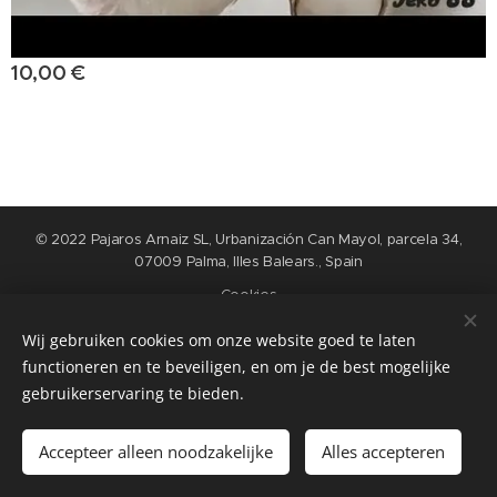
10,00
€
© 2022 Pajaros Arnaiz SL, Urbanización Can Mayol, parcela 34,
07009 Palma, Illes Balears., Spain
Cookies
Wij gebruiken cookies om onze website goed te laten
Idiomas
functioneren en te beveiligen, en om je de best mogelijke
Nederlands
English
Español
Français
gebruikerservaring te bieden.
Añadir a la cesta
Accepteer alleen noodzakelijke
Alles accepteren