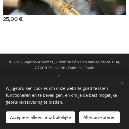
25,00
€
© 2022 Pajaros Arnaiz SL, Urbanización Can Mayol, parcela 34,
07009 Palma, Illes Balears., Spain
Cookies
Wij gebruiken cookies om onze website goed te laten
Idiomas
functioneren en te beveiligen, en om je de best mogelijke
Nederlands
English
Español
Français
gebruikerservaring te bieden.
Añadir a la cesta
Accepteer alleen noodzakelijke
Alles accepteren