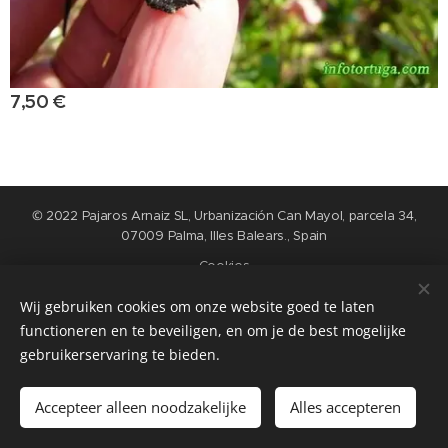
7,50
€
© 2022 Pajaros Arnaiz SL, Urbanización Can Mayol, parcela 34,
07009 Palma, Illes Balears., Spain
Cookies
Wij gebruiken cookies om onze website goed te laten
Idiomas
functioneren en te beveiligen, en om je de best mogelijke
Nederlands
English
Español
Français
gebruikerservaring te bieden.
Añadir a la cesta
Accepteer alleen noodzakelijke
Alles accepteren