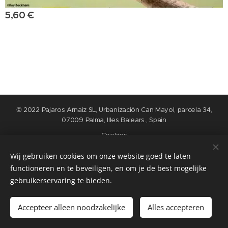
5,60
€
© 2022 Pajaros Arnaiz SL, Urbanización Can Mayol, parcela 34,
07009 Palma, Illes Balears., Spain
Cookies
Wij gebruiken cookies om onze website goed te laten
Talen
functioneren en te beveiligen, en om je de best mogelijke
Nederlands
English
Español
Français
gebruikerservaring te bieden.
Toevoegen aan de winkelwagen
Accepteer alleen noodzakelijke
Alles accepteren