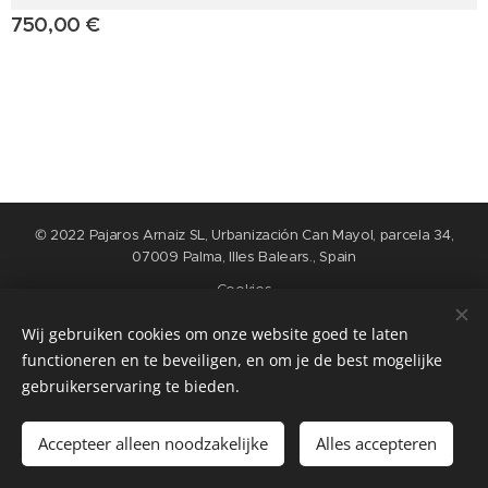
750,00
€
© 2022 Pajaros Arnaiz SL, Urbanización Can Mayol, parcela 34,
07009 Palma, Illes Balears., Spain
Cookies
Wij gebruiken cookies om onze website goed te laten
Idiomas
functioneren en te beveiligen, en om je de best mogelijke
Nederlands
English
Español
Français
gebruikerservaring te bieden.
Añadir a la cesta
Accepteer alleen noodzakelijke
Alles accepteren