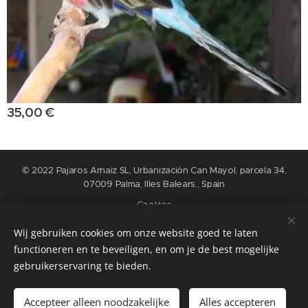
35,00
€
© 2022 Pajaros Arnaiz SL, Urbanización Can Mayol, parcela 34,
07009 Palma, Illes Balears., Spain
Cookies
Wij gebruiken cookies om onze website goed te laten
Idiomas
functioneren en te beveiligen, en om je de best mogelijke
Nederlands
English
Español
Français
gebruikerservaring te bieden.
Añadir a la cesta
Accepteer alleen noodzakelijke
Alles accepteren