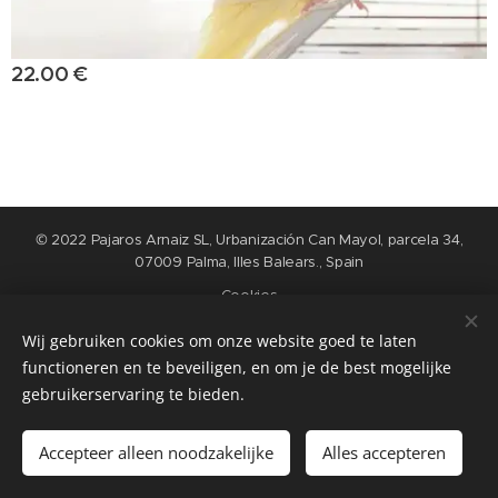
22.00
€
© 2022 Pajaros Arnaiz SL, Urbanización Can Mayol, parcela 34,
07009 Palma, Illes Balears., Spain
Cookies
Wij gebruiken cookies om onze website goed te laten
Languages
functioneren en te beveiligen, en om je de best mogelijke
Nederlands
English
Español
Français
gebruikerservaring te bieden.
Add to cart
Accepteer alleen noodzakelijke
Alles accepteren