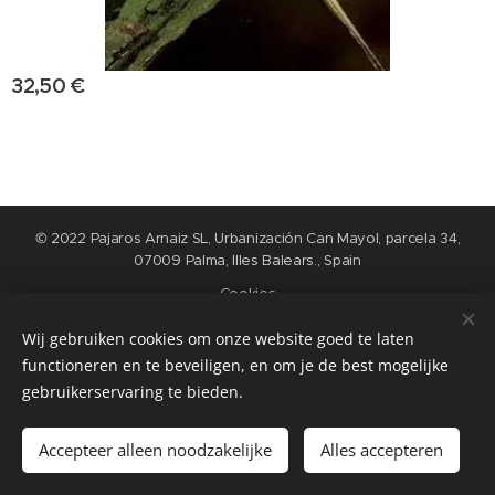
32,50
€
© 2022 Pajaros Arnaiz SL, Urbanización Can Mayol, parcela 34,
07009 Palma, Illes Balears., Spain
Cookies
Wij gebruiken cookies om onze website goed te laten
Talen
functioneren en te beveiligen, en om je de best mogelijke
Nederlands
English
Español
Français
gebruikerservaring te bieden.
Toevoegen aan de winkelwagen
Accepteer alleen noodzakelijke
Alles accepteren