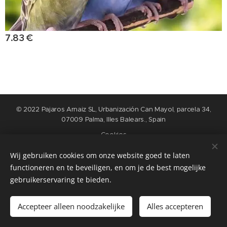
7.83
€
© 2022 Pajaros Arnaiz SL, Urbanización Can Mayol, parcela 34,
07009 Palma, Illes Balears., Spain
Cookies
Wij gebruiken cookies om onze website goed te laten
Languages
functioneren en te beveiligen, en om je de best mogelijke
Nederlands
English
Español
Français
gebruikerservaring te bieden.
Add to cart
Accepteer alleen noodzakelijke
Alles accepteren