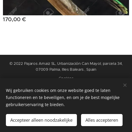
170,00
€
© 2022 Pajaros Arnaiz SL, Urbanización Can Mayol, parcela 34,
07009 Palma, Illes Balears., Spain
Cookies
Wij gebruiken cookies om onze website goed te laten
Talen
functioneren en te beveiligen, en om je de best mogelijke
Nederlands
English
Español
Français
gebruikerservaring te bieden.
Toevoegen aan de winkelwagen
Accepteer alleen noodzakelijke
Alles accepteren