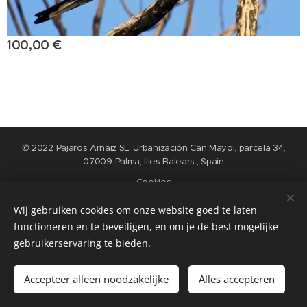
100,00
€
© 2022 Pajaros Arnaiz SL, Urbanización Can Mayol, parcela 34,
07009 Palma, Illes Balears., Spain
Cookies
Wij gebruiken cookies om onze website goed te laten
Talen
functioneren en te beveiligen, en om je de best mogelijke
Nederlands
English
Español
Français
gebruikerservaring te bieden.
Toevoegen aan de winkelwagen
Accepteer alleen noodzakelijke
Alles accepteren