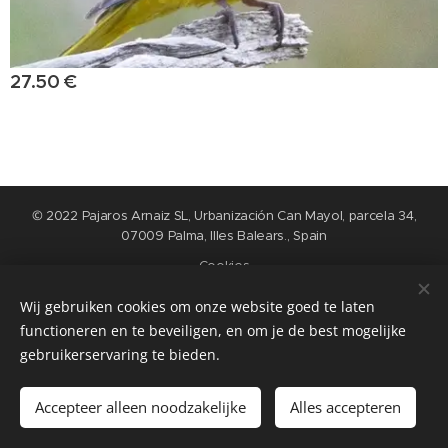
27.50
€
© 2022 Pajaros Arnaiz SL, Urbanización Can Mayol, parcela 34,
07009 Palma, Illes Balears., Spain
Cookies
Wij gebruiken cookies om onze website goed te laten
Languages
functioneren en te beveiligen, en om je de best mogelijke
Nederlands
English
Español
Français
gebruikerservaring te bieden.
Add to cart
Accepteer alleen noodzakelijke
Alles accepteren