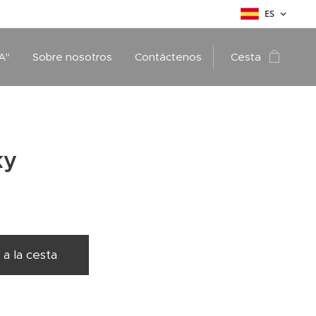
ES
A"
Sobre nosotros
Contáctenos
Cesta
ky
 a la cesta