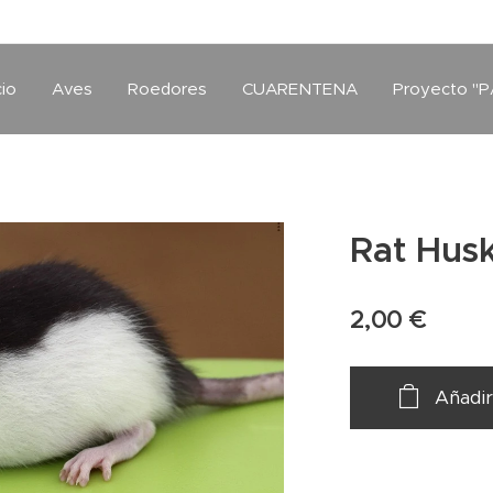
cio
Aves
Roedores
CUARENTENA
Proyecto "P
Rat Hus
2,00
€
Añadir