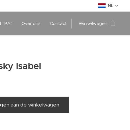
NL
t "PA"
Over ons
Contact
Winkelwagen
ky Isabel
gen aan de winkelwagen