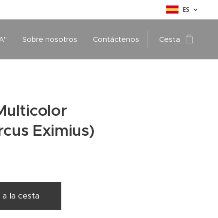
ES
A"
Sobre nosotros
Contáctenos
Cesta
Multicolor
rcus Eximius)
 a la cesta