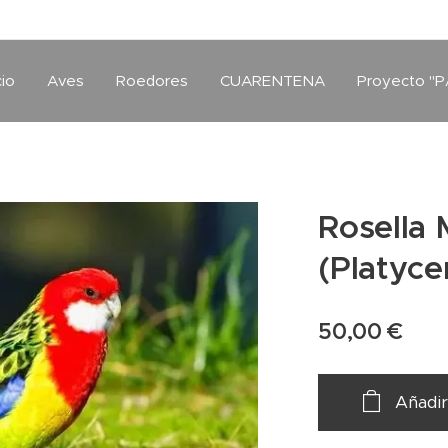
cio
Aves
Roedores
CUARENTENA
Proyecto "P
Rosella 
(Platyce
50,00
€
Añadir