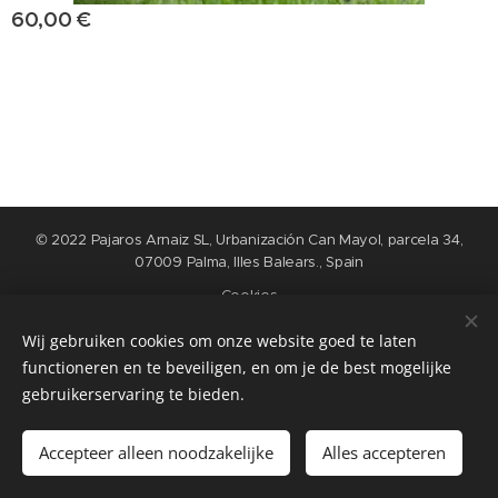
60,00
€
© 2022 Pajaros Arnaiz SL, Urbanización Can Mayol, parcela 34,
07009 Palma, Illes Balears., Spain
Cookies
Wij gebruiken cookies om onze website goed te laten
Idiomas
functioneren en te beveiligen, en om je de best mogelijke
Nederlands
English
Español
Français
gebruikerservaring te bieden.
Añadir a la cesta
Accepteer alleen noodzakelijke
Alles accepteren