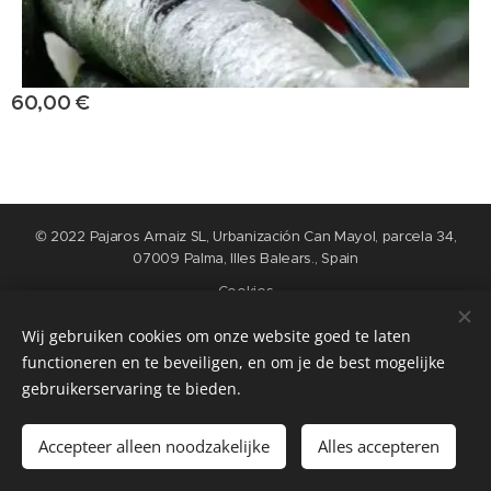
60,00
€
© 2022 Pajaros Arnaiz SL, Urbanización Can Mayol, parcela 34,
07009 Palma, Illes Balears., Spain
Cookies
Wij gebruiken cookies om onze website goed te laten
Idiomas
functioneren en te beveiligen, en om je de best mogelijke
Nederlands
English
Español
Français
gebruikerservaring te bieden.
Añadir a la cesta
Accepteer alleen noodzakelijke
Alles accepteren