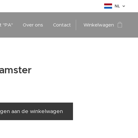
NL
t "PA"
Over ons
Contact
Winkelwagen
Hamster
gen aan de winkelwagen